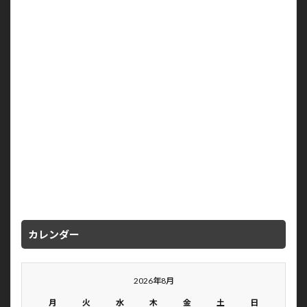
カレンダー
2026年8月
月
火
水
木
金
土
日