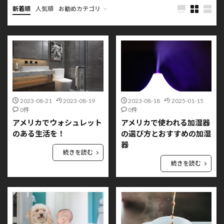
新着順
人気順
お勧めカテゴリ
キャンプ
家電
本紹介
ブログ
2023-08-21
2023-08-19
2023-08-18
2025-01-15
0件
0件
アメリカでウォシュレット
アメリカで使われる加湿器
のある生活を！
の選び方とおすすめの加湿
器
続きを読む
続きを読む