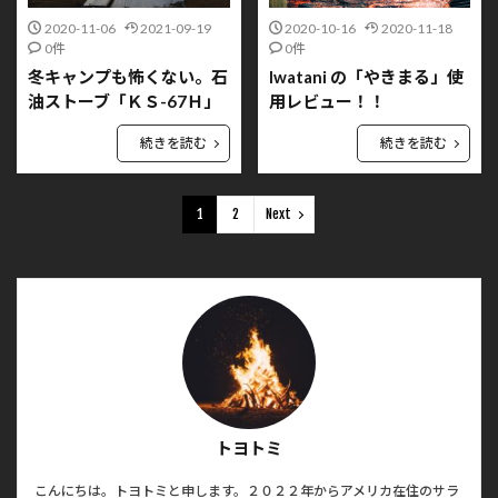
2020-11-06
2021-09-19
2020-10-16
2020-11-18
0件
0件
冬キャンプも怖くない。石
Iwatani の「やきまる」使
油ストーブ「ＫＳ-67Ｈ」
用レビュー！！
続きを読む
続きを読む
1
2
Next
トヨトミ
こんにちは。トヨトミと申します。２０２２年からアメリカ在住のサラ