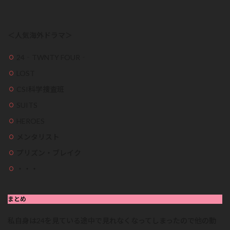
＜人気海外ドラマ＞
24‐TWNTY FOUR‐
LOST
CSI科学捜査班
SUITS
HEROES
メンタリスト
プリズン・ブレイク
・・・
まとめ
私自身は24を見ている途中で見れなくなってしまったので他の動