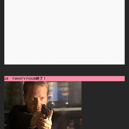
24‐TWNTY FOUR終了！