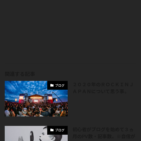
関連する記事
２０２０年のＲＯＣＫＩＮＪ
ブログ
ＡＰＡＮについて思う事。
初心者がブログを始めて３ヵ
ブログ
月のPV数・記事数。※自信が