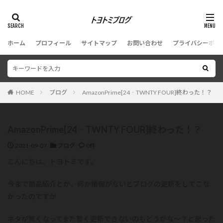
ホーム
プロフィール
サイトマップ
お問い合わせ
プライバシーポリ
HOME
ブログ
AmazonPrime[24‐TWNTY FOUR]終わった！？
AmazonPrime[24‐TWNTY FOUR]終わった！？
2021-09-07
ブログ
0件
こんにちは。トヨトミです。
今まで商品紹介とか、何か情報がないとブログの更新をしてこな
かったのですが
ネタが無くなってまた暫く更新できないのもどうかな～？と思った