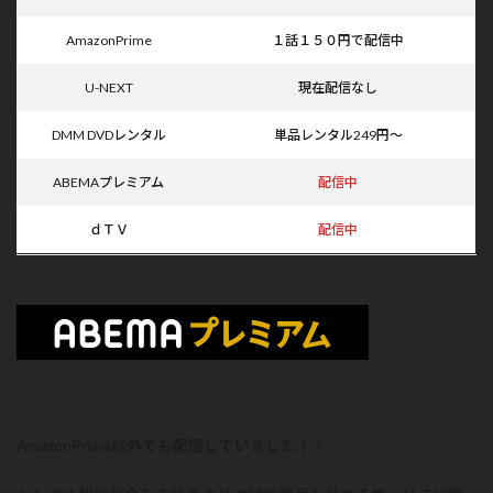
AmazonPrime
１話１５０円で配信中
U-NEXT
現在配信なし
DMM DVDレンタル
単品レンタル249円～
ABEMAプレミアム
配信中
ｄＴＶ
配信中
AmazonPrime以外でも配信していました！！