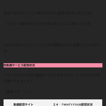
日本でも24のリメイク版が2021年に放送されていましたね。
（リメイク版は見てないので何も言えることは無いです笑）
それぞれのシーズンについては今後機会があれば書いていきます
ね。
他動画サービス配信状況
アマゾン以外にも色々動画サービスがあるので、それぞれの状況
を調べてみました！
（執念です・・・）
動画配信サイト
２４‐TWNTY FOUR配信状況