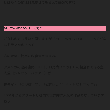
しばらくの間無料見させてもらえて感謝ですね！
24‐TWNTY FOUR‐って？
ご存じの方も多いと思いますが「24‐TWNTY FOUR‐」ってどん
なドラマなの？って
方のために簡単に内容書きますね。
アメリカの連邦機関CTU（テロ対策ユニット）の捜査官である主
人公（ジャック・バウアー）が
様々なテロとの戦いやテロを解決していくテレビドラマです。
2001年からスタートし各国で世界的に人気の作品となっています
ね♪