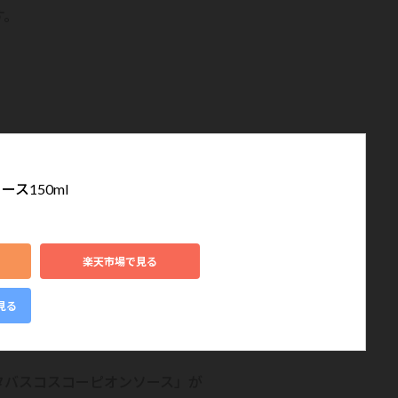
す。
ス150ml
楽天市場で見る
見る
タバスコスコーピオンソース」が