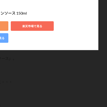
ソース 150ml
楽天市場で見る
見る
ソース」。
と・・・
０