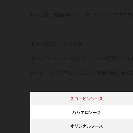
月々3,980円定額のウォーターサーバーのアク
♦タバスコソースの種類
タバスコソースには他にもいくつか種類があり
せっかくなので辛さ（スコヴィル値）順に並べ
スコーピンソース
ハバネロソース
オリジナルソース