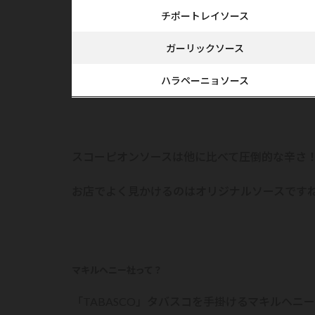
チポートレイソース
ガーリックソース
ハラペーニョソース
スコーピオンソースは他に比べて圧倒的な辛さ
お店でよく見かけるのはオリジナルソースです
マキルヘニー社って？
「TABASCO」タバスコを手掛けるマキルヘ