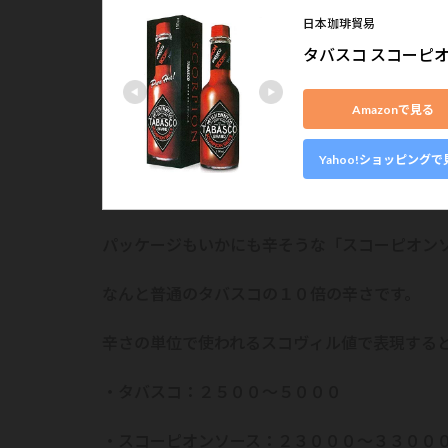
日本珈琲貿易
タバスコ スコーピオン
Amazonで見る
Yahoo!ショッピングで
パッケージもいかにも辛そうな「スコーピオン
なんと普通のタバスコの１０倍の辛さです。
辛さの単位で使われるスコヴィル値で表現する
・タバスコ：２５００～５０００
・スコーピオンソース：２３０００～３３００