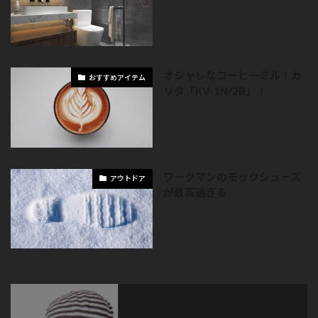
オシャレなコーヒーミル！カ
おすすめアイテム
リタ「KV-1N/2B」！
ワークマンのモックシューズ
アウトドア
が最高過ぎる