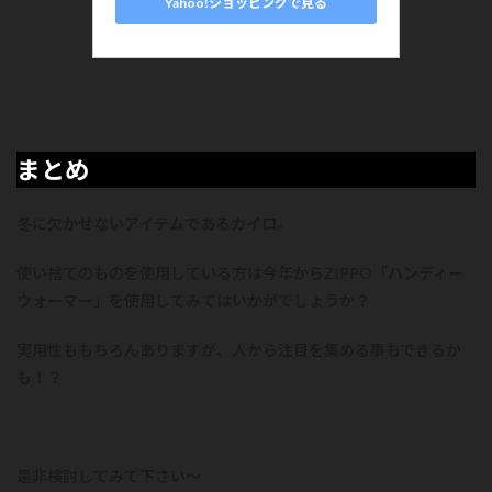
Yahoo!ショッピングで見る
まとめ
冬に欠かせないアイテムであるカイロ。
使い捨てのものを使用している方は今年からZIPPO「ハンディー
ウォーマー」を使用してみてはいかがでしょうか？
実用性ももちろんありますが、人から注目を集める事もできるか
も！？
是非検討してみて下さい～