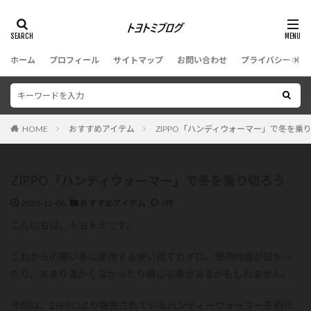
ホーム
プロフィール
サイトマップ
お問い合わせ
プライバシーポリ
HOME
おすすめアイテム
ZIPPO「ハンディウォーマー」で冬を乗
ZIPPO「ハンディウォーマー」で冬を乗り切ろう
2020-12-06
おすすめアイテム
0件
こんにちは。トヨトミです。
これからの寒い冬に使用する使い捨てカイロ。使用時間が短かっ
たり、あまり温かくなかったり感じる事があるかもしれません。
今回は、ZIPPOより販売されているハンディーウォーマーを紹介